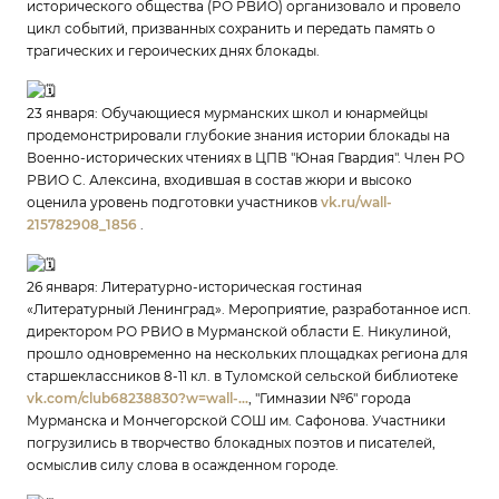
исторического общества (РО РВИО) организовало и провело
цикл событий, призванных сохранить и передать память о
трагических и героических днях блокады.
23 января: Обучающиеся мурманских школ и юнармейцы
продемонстрировали глубокие знания истории блокады на
Военно-исторических чтениях в ЦПВ "Юная Гвардия". Член РО
РВИО С. Алексина, входившая в состав жюри и высоко
оценила уровень подготовки участников
vk.ru/wall-
215782908_1856
.
26 января: Литературно-историческая гостиная
«Литературный Ленинград». Мероприятие, разработанное исп.
директором РО РВИО в Мурманской области Е. Никулиной,
прошло одновременно на нескольких площадках региона для
старшеклассников 8-11 кл. в Туломской сельской библиотеке
vk.com/club68238830?w=wall-...
, "Гимназии №6" города
Мурманска и Мончегорской СОШ им. Сафонова. Участники
погрузились в творчество блокадных поэтов и писателей,
осмыслив силу слова в осажденном городе.