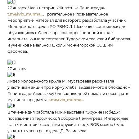
27 января: Часы истории «Животные Ленинграда»
t.me/rvio_murma...
. Трогательное и познавательное
мероприятие, материал для которого разработала участник
Молодёжного крыла РО РВИО Л. Шевченко, состоялось для
обучающихся в Оленегорской коррекционной школе-
интернате, юных посетителей Туломской сельской библиотеки
и учеников начальной школы Мончегорской СОШ им.
Сафонова.
27 января:
Лидер молодёжного крыла М. Мустафаева рассказала
участникам акции про норму хлеба, выдаваемого в блокадном
Ленинграде. Атмосферу блокадных дней помогли воссоздать
музейные предметы.
t.me/rvio_murma...
В течение дня работала мини-выставка "Оружие Победы",
посвященная героической обороне Ленинграда. Интересные
факты и историю создания оружия в годы ВОВ можно было
узнать от члена рег.отдела Д. Васильева.