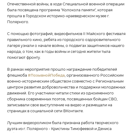
Отечественной войны, в ходе Специальной военной операции
была посвящена программа "Колокола памяти", которая
прошла в Городском историко-краеведческом музее г.
Полярного.
С помощью фотографий, видеофильмов II Майского фестиваля
правильного кино, ребята из городского оздоровительного
лагеря узнали о начале войны, о подвигах защитников нашего
народа, о том, как в годы войны и сегодня жители тыла
помогают фронту.
В рамках мероприятия прошло награждение победителей
флешмоба
#ПозывнойПобеда
, организованного Российским
военно-историческим обществом совместно с Региональным
центром развития добровольчества и поддержки молодежных
движений. Его участники читали стихи из одноименного
сборника современных поэтов, посвященных бойцам СВО,
записывали свое выступление на видео и размещали на
страницах в социальной сети ВКонтакте.
Лучшим видеороликом была признана работа творческого
дуэта из г. Полярного - Кристины Тимофеевой и Дениса