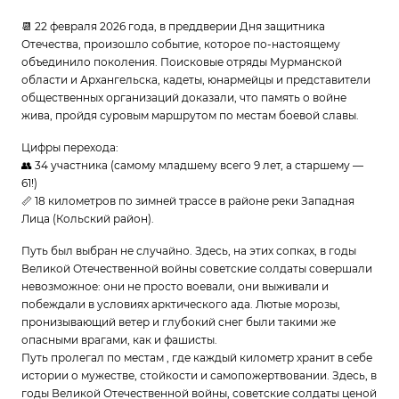
📆 22 февраля 2026 года, в преддверии Дня защитника
Отечества, произошло событие, которое по-настоящему
объединило поколения. Поисковые отряды Мурманской
области и Архангельска, кадеты, юнармейцы и представители
общественных организаций доказали, что память о войне
жива, пройдя суровым маршрутом по местам боевой славы.
Цифры перехода:
👥 34 участника (самому младшему всего 9 лет, а старшему —
61!)
📏 18 километров по зимней трассе в районе реки Западная
Лица (Кольский район).
Путь был выбран не случайно. Здесь, на этих сопках, в годы
Великой Отечественной войны советские солдаты совершали
невозможное: они не просто воевали, они выживали и
побеждали в условиях арктического ада. Лютые морозы,
пронизывающий ветер и глубокий снег были такими же
опасными врагами, как и фашисты.
Путь пролегал по местам , где каждый километр хранит в себе
истории о мужестве, стойкости и самопожертвовании. Здесь, в
годы Великой Отечественной войны, советские солдаты ценой