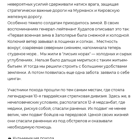
невероятных усилий сдерживали натиск врага, защищая
стратегически важные дороги на Мурманск и Кировскую
железную дорогу.
Особенно тяжело солдатам приходилось зимой. В своих
воспоминаниях генерал-лейтенант Худалов описывал это так:
«Первая военная зима в Заполярье была снежной и холодной.
Колючий ветер завывал в лощинах и сопках... Местность
вокруг, озаряемая северным сиянием, напоминала теперь
студеное море... Мы жили в "лисьих норах" — холодных и сырых
углублениях...Нельзя было дальше мириться с таким житьем-
бытьем. И тогда мы решили строить с большими удобствами
землянки. А потом появилась еще одна забота: заявила о себе
цинга».
Участники похода прошли по тем самым местам, где стояла
легендарная 10-я гвардейская стрелковая дивизия. Здесь же, в
нечеловеческих условиях, располагался 12-й медсанбат, где
медики, рискуя собой, спасали раненых. Их подвиг не менее
велик, чем подвиг бойцов на передовой. Ценой своих жизней
они спасали раненных из под обстрелов и оказывали
необходимую помощь.
🏔 Кульминация похода