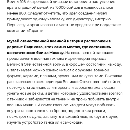
Воины 108-й стрелковой дивизии остановили наступление
врага страшной ценой: из 10000 бойцов в живых осталось
менее 800. Следует отметить, что идея создания музея
принадлежит одному человеку, его директору Дмитрию
Першееву и организован на частные средства при поддержке
компании «Гарант»
Музей отечественной военной истории расположен в
деревне Падиково, в тех самых местах, где состоялись
ожесточенные бои за Москву.
На выставочной площадке
представлены военная техника и артиллерия периода
Великой Отечественной войны, в хорошем состоянии, на ходу.
В залах музея можно ознакомиться с оружием, военной
формой, картами, планами, архивными документами. Выставка
рассказывает о всех периодах Великой Отечественной войны,
поэтому она одинакова интересна и взрослым, желающим
узнать новые факты, и детям, которые с удовольствием возятся
с техникой, забираются на танки и не прочь побывать внутри
военных машин. И самое главное ,что дети могут побывать
внутри танков залезть на броню, подергать за рычаги,
посмотреть в дуло, заглянуть в каждый люк, покрутить руль,
изучить устройство танка или самоходки.