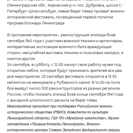
(Ленинградская обл., Кировский р-н, пос. Дубровка, шоссе С.-
Петербург-Шлиссельбург, левый берег Невы) пройдет военно-
исторический фестиваль, посвященный первой попытке
прорыва Блокады Ленинграда.
В программе мероприятия – реконструкция эпизода боев
сентября 1941 года с участием военной техники и артиллерии,
интерактивная экспозиция военного быта враждующих
сторон, масштабная выставка техники и поисковых находок, и
многое другое.
24 сентября, в субботу, с 12.00 начнут свою работу музеи под
открытым небом, который будут принимать зрителей все два
дня мероприятия. 25 сентября фестиваль откроется в 13.30
митингом на мемориале у Рубежного камня. В 14.00 на поле
боя выйдут около 500 реконструкторов из разных регионов
России, чтобы показать эпизод боев конца сентября 1941 года
с высадкой шлюпочного десанта на берег Невы.
Мероприятие проходит при поддержке
Российского военно-
исторического общества (РВИО), Комитета по культуре
Ленинградской области, ГБУ ЛО «Музейное агентство», Музея-
заповедника «Прорыв блокады Ленинграда», Военно-
исторического центра Северо-Западного федерального округа,