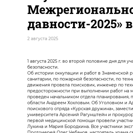
Межрегионально
давности-2025» в 
2 августа 2025
1 августа 2025 г. во второй половине дня для
безопасности.
Об истории оккупации и работ в Знаменской р
санитарии, по пожарной безопасности, по тех
движения провела поисковик, инженер по тех
предосторожности при выполнении работ на ме
проведен начальником отдела планирования, 
области Андреем Хохловым. Об Уголовном и А
поискового отряда «Курская дружина», замест
университета Арсений Рагунштейн и прокурор
первой медицинской помощи провели участни
Лукина и Мария Бородкина. Все участники экс
Протоиерей Олег Чебанов, настоятель храма с