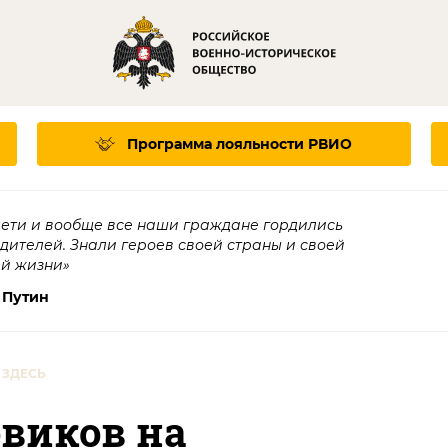
Программа лояльности
РВИО
дети и вообще все наши граждане гордились
едителей. Знали героев своей страны и своей
ей жизни»
 Путин
 ЗДЕСЬ
виков на