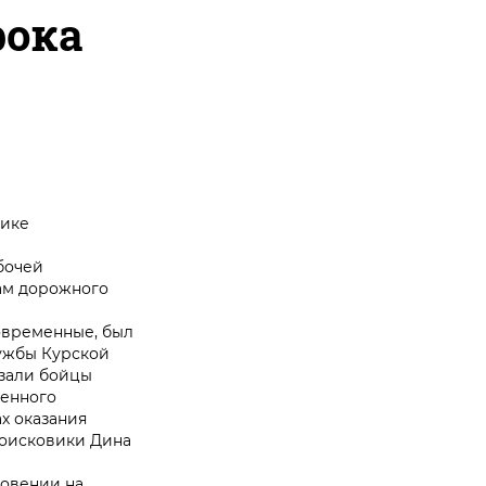
рока
нике
бочей
лам дорожного
овременные, был
лужбы Курской
азали бойцы
венного
х оказания
поисковики Дина
ловении на