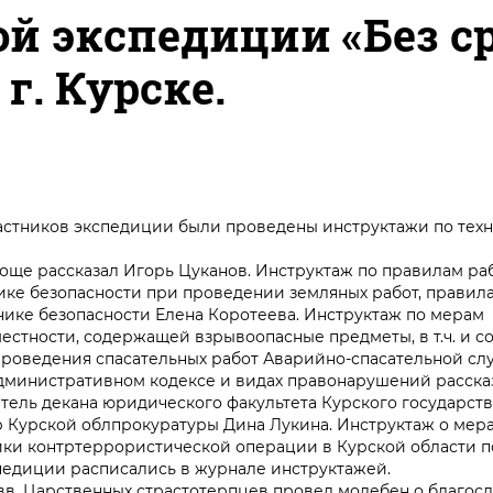
й экспедиции «Без с
г. Курске.
 участников экспедиции были проведены инструктажи по тех
още рассказал Игорь Цуканов. Инструктаж по правилам ра
нике безопасности при проведении земляных работ, прави
нике безопасности Елена Коротеева. Инструктаж по мерам
стности, содержащей взрывоопасные предметы, в т.ч. и с
проведения спасательных работ Аварийно-спасательной с
дминистративном кодексе и видах правонарушений расск
итель декана юридического факультета Курского государст
 Курской облпрокуратуры Дина Лукина. Инструктаж о мера
ки контртеррористической операции в Курской области 
педиции расписались в журнале инструктажей.
вв. Царственных страстотерпцев провел молебен о благос