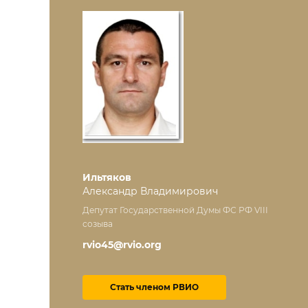
Ильтяков
Александр Владимирович
Депутат Государственной Думы ФС РФ VIII
созыва
rvio45@rvio.org
Стать членом РВИО