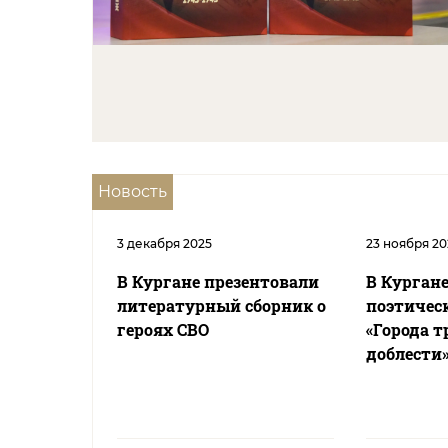
Новость
3 декабря 2025
23 ноября 20
В Кургане презентовали
В Курган
литературный сборник о
поэтичес
героях СВО
«Города 
доблести»