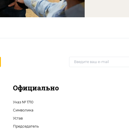
Официально
Указ № 1710
Символика
Устав
Председатель