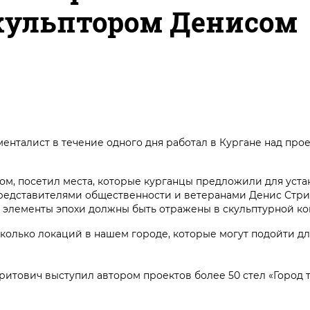
скульптором Денисом
енталист в течение одного дня работал в Кургане над про
м, посетил места, которые курганцы предложили для устан
представителями общественности и ветеранами Денис Стри
и элементы эпохи должны быть отражены в скульптурной к
сколько локаций в нашем городе, которые могут подойти дл
итович выступил автором проектов более 50 стел «Город 