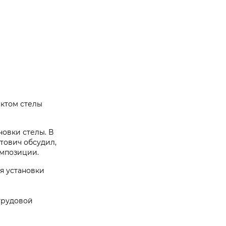
ектом стелы
овки стелы. В
тович обсудил,
омпозиции.
я установки
трудовой