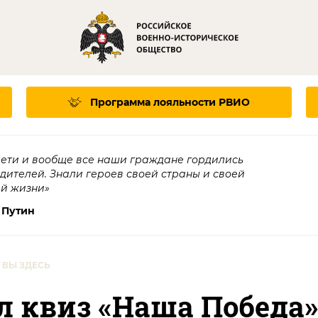
Программа лояльности
РВИО
дети и вообще все наши граждане гордились
едителей. Знали героев своей страны и своей
ей жизни»
 Путин
ВЫ ЗДЕСЬ
л квиз «Наша Победа»