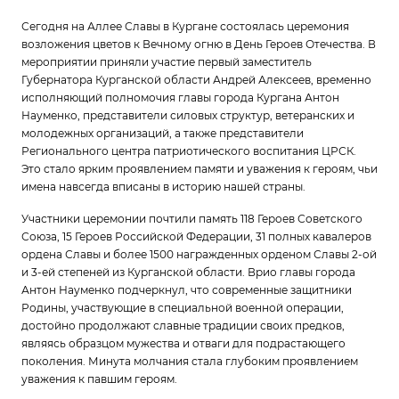
Сегодня на Аллее Славы в Кургане состоялась церемония
возложения цветов к Вечному огню в День Героев Отечества. В
мероприятии приняли участие первый заместитель
Губернатора Курганской области Андрей Алексеев, временно
исполняющий полномочия главы города Кургана Антон
Науменко, представители силовых структур, ветеранских и
молодежных организаций, а также представители
Регионального центра патриотического воспитания ЦРСК.
Это стало ярким проявлением памяти и уважения к героям, чьи
имена навсегда вписаны в историю нашей страны.
Участники церемонии почтили память 118 Героев Советского
Союза, 15 Героев Российской Федерации, 31 полных кавалеров
ордена Славы и более 1500 награжденных орденом Славы 2-ой
и 3-ей степеней из Курганской области. Врио главы города
Антон Науменко подчеркнул, что современные защитники
Родины, участвующие в специальной военной операции,
достойно продолжают славные традиции своих предков,
являясь образцом мужества и отваги для подрастающего
поколения. Минута молчания стала глубоким проявлением
уважения к павшим героям.