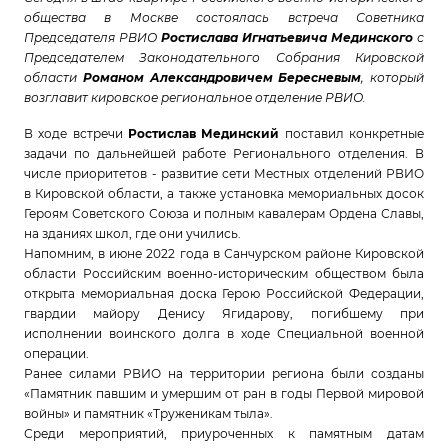
общества в Москве состоялась встреча Советника
Председателя РВИО
Ростислава Игнатьевича Мединского
с
Председателем Законодательного Собрания Кировской
области
Романом Александровичем Бересневым
, который
возглавит кировское региональное отделение РВИО.
В ходе встречи
Ростислав Мединский
поставил конкретные
задачи по дальнейшей работе Регионального отделения. В
числе приоритетов - развитие сети Местных отделений РВИО
в Кировской области, а также установка мемориальных досок
Героям Советского Союза и полным кавалерам Ордена Славы,
на зданиях школ, где они учились.
Напомним, в июне 2022 года в Санчурском районе Кировской
области Российским военно-историческим обществом была
открыта мемориальная доска Герою Российской Федерации,
гвардии майору Денису Ягидарову, погибшему при
исполнении воинского долга в ходе Специальной военной
операции.
Ранее силами РВИО на территории региона были созданы
«Памятник павшим и умершим от ран в годы Первой мировой
войны» и памятник «Труженикам тыла».
Среди мероприятий, приуроченных к памятным датам