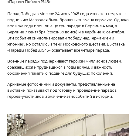
«Парады Победы.1945».
Парад Победы в Москве 24 июня 1945 года известен тем, что к
подножию Мавзолея были брошены знамёна вермахта. Однако
в том же году прошли еще три парада: в Берлине 4 мая, в
Берлине 7 сентября (союзных войск) и в Харбине 16 сентября.
Эти события символизировали победу над Германией и
Японией, но остались в тени московского шествия. Выставка
«Парады Победы.1945» охватывает все четыре парада.
Военные парады подчёркивают героизм миллионов людей,
сражавшихся и трудившихся в годы войны, и важность
сохранения памяти о подвиге для будущих поколений.
Архивные фотоснимки и документы, представленные на
выставке, показывают подготовку и проведение парадов,
героев-участников и значение этих событий в истории.