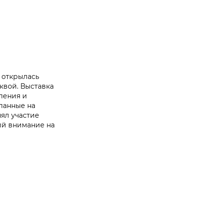
 открылась
квой. Выставка
ления и
ланные на
ял участие
ий внимание на