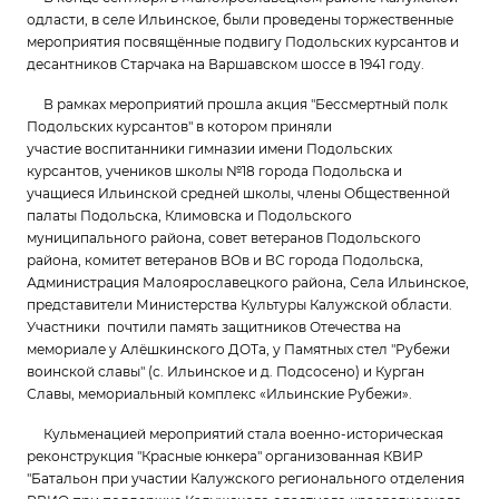
одласти, в селе Ильинское, были проведены торжественные
мероприятия посвящённые подвигу Подольских курсантов и
десантников Старчака на Варшавском шоссе в 1941 году.
В рамках мероприятий прошла акция "
Бессмертный полк
Подольских курсантов" в котором приняли
участие
воспитанники гимназии имени Подольских
курсантов,
учеников школы №18 города Подольска и
учащиеся Ильинской средней школы,
члены Общественной
палаты Подольска, Климовска и Подольского
муниципального района,
совет ветеранов Подольского
района,
комитет ветеранов ВОв и ВС города Подольска,
Администрация Малоярославецкого района, Села Ильинское,
представители Министерства Культуры Калужской области.
Участники почтили память защитников Отечества на
мемориале у Алёшкинского ДОТа, у Памятных стел "Рубежи
воинской славы" (с. Ильинское и д. Подсосено) и
Курган
Славы, мемориальный комплекс «Ильинские Рубежи».
Кульменацией мероприятий стала военно-историческая
реконструкция "Красные юнкера" организованная КВИР
"Батальон при участии Калужского регионального отделения