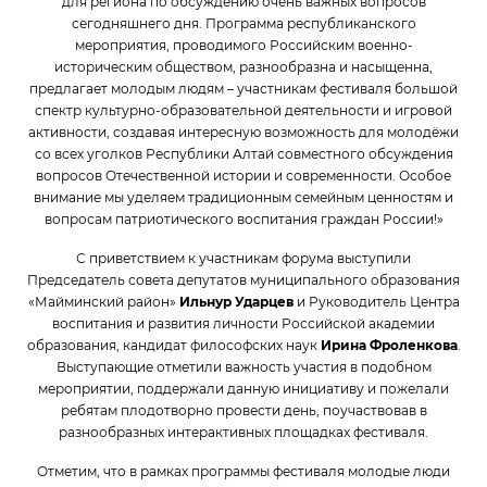
для региона по обсуждению очень важных вопросов
сегодняшнего дня. Программа республиканского
мероприятия, проводимого Российским военно-
историческим обществом, разнообразна и насыщенна,
предлагает молодым людям – участникам фестиваля большой
спектр культурно-образовательной деятельности и игровой
активности, создавая интересную возможность для молодёжи
со всех уголков Республики Алтай совместного обсуждения
вопросов Отечественной истории и современности. Особое
внимание мы уделяем традиционным семейным ценностям и
вопросам патриотического воспитания граждан России!»
С приветствием к участникам форума выступили
Председатель совета депутатов муниципального образования
«Майминский район»
Ильнур Ударцев
и Руководитель Центра
воспитания и развития личности Российской академии
образования, кандидат философских наук
Ирина Фроленкова
.
Выступающие отметили важность участия в подобном
мероприятии, поддержали данную инициативу и пожелали
ребятам плодотворно провести день, поучаствовав в
разнообразных интерактивных площадках фестиваля.
Отметим, что в рамках программы фестиваля молодые люди