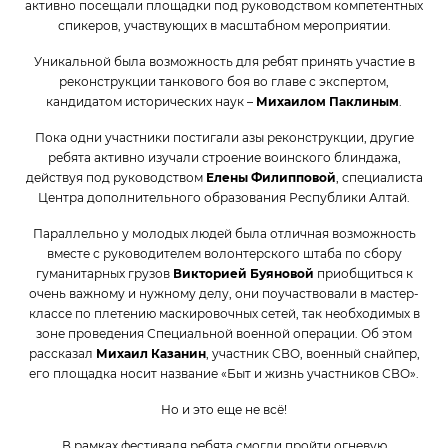
активно посещали площадки под руководством компетентных
спикеров, участвующих в масштабном мероприятии.
Уникальной была возможность для ребят принять участие в
реконструкции танкового боя во главе с экспертом,
кандидатом исторических наук –
Михаилом Паклиным
.
Пока одни участники постигали азы реконструкции, другие
ребята активно изучали строение воинского блиндажа,
действуя под руководством
Елены Филипповой
, специалиста
Центра дополнительного образования Республики Алтай.
Параллельно у молодых людей была отличная возможность
вместе с руководителем волонтерского штаба по сбору
гуманитарных грузов
Викторией Буяновой
приобщиться к
очень важному и нужному делу, они поучаствовали в мастер-
классе по плетению маскировочных сетей, так необходимых в
зоне проведения Специальной военной операции. Об этом
рассказал
Михаил Казанин
, участник СВО, военный снайпер,
его площадка носит название «Быт и жизнь участников СВО».
Но и это еще не всё!
В рамках фестиваля ребята смогли пройти огневую