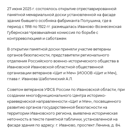
27 июня 2025 г. состоялось открытие отреставрированной
памятной мемариальной доски установленной на фасаде
здания бывшего особняка фабриканта Полушина, где в
период с 1918 по 1922 гг. размещалась Иваново-Вознесенская
Губернская Чрезвычайная комиссия по борьбе с
контрреволюцией и саботажем.
В открытии памятной доски приняли участие ветераны
органов безопасности, представители регионального
отделения Российского военно-исторического общества в
Ивановской Ивановской областной общественной
организации ветеранов «Щит и Меч» (ИОООВ «Щит и Меч),
глава г. Иванова Шаботинский А.Л.
Советом ветеранов УФСБ России по Ивановской области, при
создании многофункционального Центра историко-
краеведческой направленности «Щит и Меч», посвященного
развитию органов государственной безопасности на
территории Ивановского региона, выявлена историческая
неточность в тексте памятной таблички, установленной на
фасаде здания по адресу: г. Иваново, проспект Ленина, д. 84.