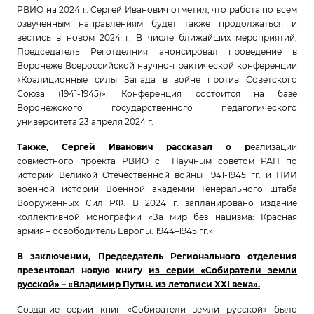
РВИО на 2024 г. Сергей Иванович отметил, что работа по всем
озвученным направлениям будет также продолжаться и
вестись в новом 2024 г. В числе ближайших мероприятий,
Председатель Реготделния анонсировал проведение в
Воронеже Всероссийской научно-практической конференции
«Коалиционные силы Запада в войне против Советского
Союза (1941-1945)». Конференция состоится на базе
Воронежского государственного педагогического
университета 23 апреля 2024 г.
Также, Сергей Иванович рассказал о р
еализации
совместного проекта РВИО с Научным советом РАН по
истории Великой Отечественной войны 1941-1945 гг. и НИИ
военной истории Военной академии Генерального штаба
Вооруженных Сил РФ. В 2024 г. запланировано издание
коллективной монографии «За мир без нацизма: Красная
армия – освободитель Европы. 1944–1945 гг.».
В заключении, Председатель Регионального отделения
презентовал новую книгу
из серии «Собиратели земли
русской» – «Владимир Путин. из летописи
XXI
века».
Создание серии книг «Собиратели земли русской» было