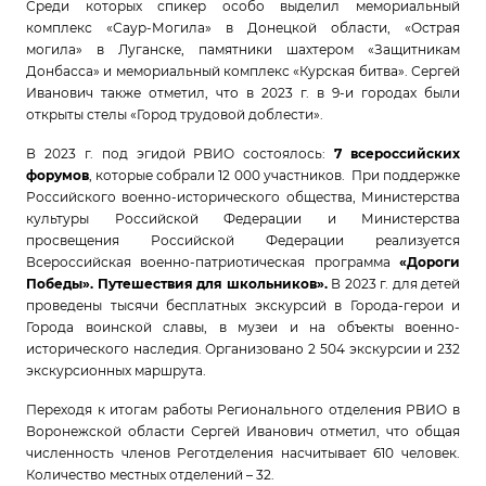
Среди которых спикер особо выделил мемориальный
комплекс «Саур-Могила» в Донецкой области, «Острая
могила» в Луганске, памятники шахтером «Защитникам
Донбасса» и мемориальный комплекс «Курская битва». Сергей
Иванович также отметил, что в 2023 г. в 9-и городах были
открыты стелы «Город трудовой доблести».
В 2023 г. под эгидой РВИО состоялось:
7 всероссийских
форумов
, которые собрали 12 000 участников. При поддержке
Российского военно-исторического общества, Министерства
культуры Российской Федерации и Министерства
просвещения Российской Федерации реализуется
Всероссийская военно-патриотическая программа
«Дороги
Победы».
Путешествия для школьников».
В 2023 г. для детей
проведены тысячи бесплатных экскурсий в Города-герои и
Города воинской славы, в музеи и на объекты военно-
исторического наследия.
Организовано 2 504 экскурсии и 232
экскурсионных маршрута.
Переходя к итогам работы Регионального отделения РВИО в
Воронежской области Сергей Иванович отметил, что общая
численность членов Реготделения насчитывает 610 человек.
Количество местных отделений – 32.