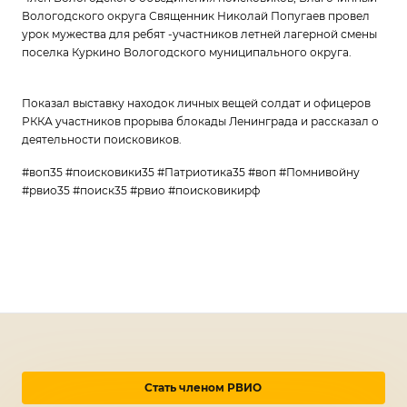
Вологодского округа Священник Николай Попугаев провел
урок мужества для ребят -участников летней лагерной смены
поселка Куркино Вологодского муниципального округа.
Показал выставку находок личных вещей солдат и офицеров
РККА участников прорыва блокады Ленинграда и рассказал о
деятельности поисковиков.
#воп35 #поисковики35 #Патриотика35 #воп #Помнивойну
#рвио35 #поиск35 #рвио #поисковикирф
Стать членом РВИО