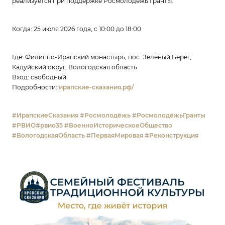
реализуется при поддержке Росмолодёжь.Гранты.
Когда: 25 июля 2026 года, с 10:00 до 18:00
Где: Филиппо-Ирапский монастырь, пос. Зелёный Берег,
Кадуйский округ, Вологодская область
Вход: свободный
Подробности:
ирапские-сказания.рф/
#ИрапскиеСказания
#Росмолодёжь
#РосмолодёжьГранты
#РВИО
#рвио35
#ВоенноИсторическоеОбщество
#ВологодскаяОбласть
#ПерваяМировая
#Реконструкция