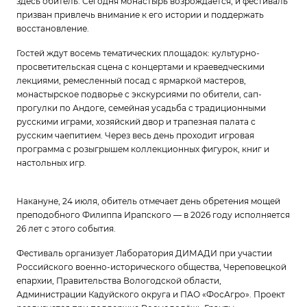
здесь обитель. Сегодня монастырь возрождается, и фестиваль
призван привлечь внимание к его истории и поддержать
восстановление.
Гостей ждут восемь тематических площадок: культурно-
просветительская сцена с концертами и краеведческими
лекциями, ремесленный посад с ярмаркой мастеров,
монастырское подворье с экскурсиями по обители, сап-
прогулки по Андоге, семейная усадьба с традиционными
русскими играми, хозяйский двор и трапезная палата с
русским чаепитием. Через весь день проходит игровая
программа с розыгрышем коллекционных фигурок, книг и
настольных игр.
Накануне, 24 июля, обитель отмечает день обретения мощей
преподобного Филиппа Ирапского — в 2026 году исполняется
26 лет с этого события.
Фестиваль организует Лаборатория ДИМАДИ при участии
Российского военно-исторического общества, Череповецкой
епархии, Правительства Вологодской области,
Администрации Кадуйского округа и ПАО «ФосАгро». Проект