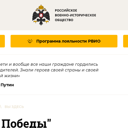
Программа лояльности
РВИО
дети и вообще все наши граждане гордились
едителей. Знали героев своей страны и своей
ей жизни»
 Путин
\
ВЫ ЗДЕСЬ
 Победы"