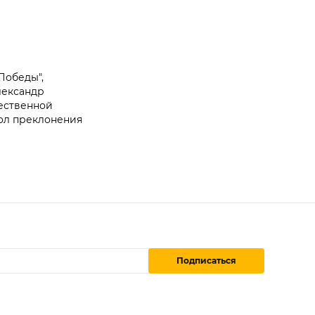
Победы",
лександр
чественной
вол преклонения
Подписаться