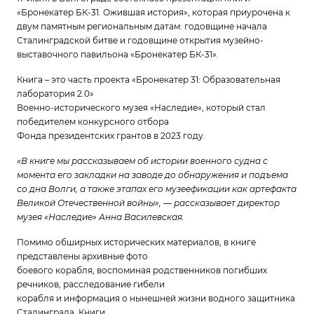
«Бронекатер БК-31. Ожившая история», которая приурочена к
двум памятным региональным датам: годовщине начала
Сталинградской битве и годовщине открытия музейно-
выставочного павильона «Бронекатер БК-31».
Книга – это часть проекта «Бронекатер 31: Образовательная
лаборатория 2.0»
Военно-исторического музея «Наследие», который стал
победителем конкурсного отбора
Фонда президентских грантов в 2023 году.
«В книге мы рассказываем об истории военного судна с
момента его закладки на
заводе до обнаружения и подъема
со дна Волги, а также этапах его музеефикации как
артефакта
Великой Отечественной войны», — рассказывает директор
музея «Наследие»
Анна Василевская.
Помимо обширных исторических материалов, в книге
представлены архивные фото
боевого корабля, воспоминая родственников погибших
речников, расследование гибели
корабля и информация о нынешней жизни водного защитника
Сталинграда. Книги