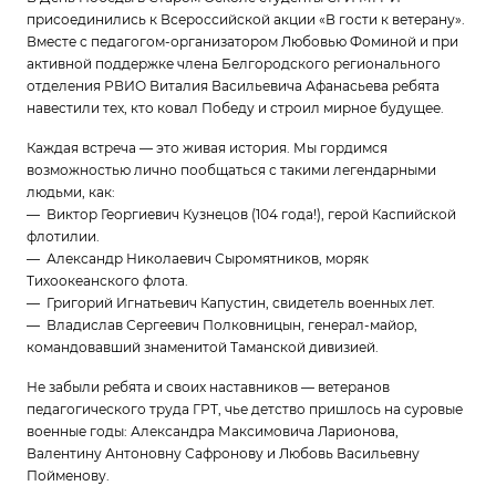
присоединились к Всероссийской акции «В гости к ветерану».
Вместе с педагогом-организатором Любовью Фоминой и при
активной поддержке члена Белгородского регионального
отделения РВИО Виталия Васильевича Афанасьева ребята
навестили тех, кто ковал Победу и строил мирное будущее.
Каждая встреча — это живая история. Мы гордимся
возможностью лично пообщаться с такими легендарными
людьми, как:
— Виктор Георгиевич Кузнецов (104 года!), герой Каспийской
флотилии.
— Александр Николаевич Сыромятников, моряк
Тихоокеанского флота.
— Григорий Игнатьевич Капустин, свидетель военных лет.
— Владислав Сергеевич Полковницын, генерал-майор,
командовавший знаменитой Таманской дивизией.
Не забыли ребята и своих наставников — ветеранов
педагогического труда ГРТ, чье детство пришлось на суровые
военные годы: Александра Максимовича Ларионова,
Валентину Антоновну Сафронову и Любовь Васильевну
Пойменову.