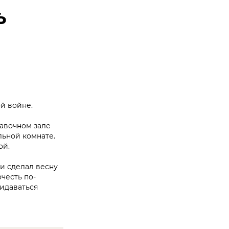
ь
й войне.
авочном зале
льной комнате.
ой.
 и сделал весну
честь по-
ридаваться