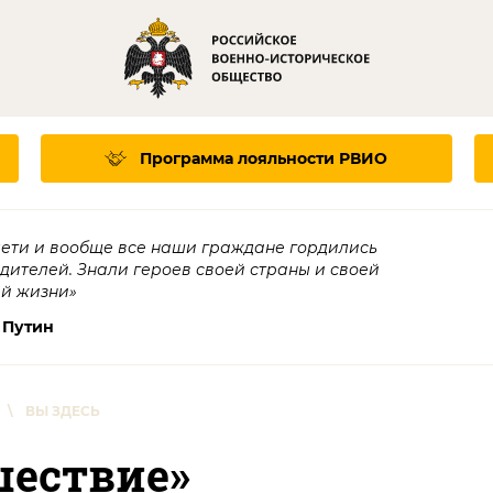
Программа лояльности
РВИО
дети и вообще все наши граждане гордились
едителей. Знали героев своей страны и своей
ей жизни»
 Путин
\
ВЫ ЗДЕСЬ
шествие»