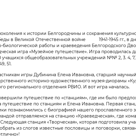
поколения к истории Белгородчины и сохранения культурн
обеды в Великой Отечественной войне 1941-1945 гг., в д
лого-биологической работы и краеведения Белгородского Дв
дческая игра «Музейное путешествие». Игра проводилась 
учащихся общеобразовательных учреждений №№ 2, 3. 4, 7,10, 17
49, 51.
астникам игры Дубинина Елена Ивановна, старший научны
арственного историко-художественного музея-диорамы «Кур
го регионального отделения РВИО. И вот игра началась.
овершили путешествие по «станциям», где им было предл
 путешествие по станциям и Елена Ивановна. Первая стан
ики познакомились с биографией нашего прославленного з
омандой отправляемся на станцию «Краеведческая», где кома
Следующая станция «Творческая», которая подготовила уч
брать из слогов известные пословицы и поговорки, связа
отлично»!