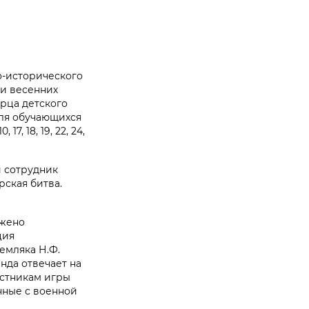
о-исторического
ни весенних
орца детского
для обучающихся
, 18, 19, 22, 24,
й сотрудник
ская битва.
ожено
ция
емляка Н.Ф.
нда отвечает на
астникам игры
нные с военной