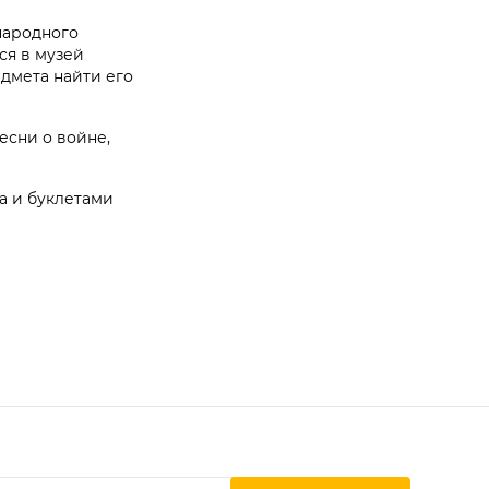
народного
ся в музей
дмета найти его
есни о войне,
а и буклетами