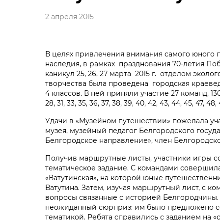
2 апреля 2015
В целях привлечения внимания самого юного 
наследия, в рамках празднования 70-летия П
каникул 25, 26, 27 марта 2015 г. отделом эко
творчества была проведена городская краеве
4 классов. В ней приняли участие 27 команд, 130 
28, 31, 33, 35, 36, 37, 38, 39, 40, 42, 43, 44, 45, 47, 48, 
Удачи в «Музейном путешествии» пожелала уч
музея, музейный педагог Белгородского госуд
Белгородское направление», член Белгородско
Получив маршрутные листы, участники игры с
тематическое задание. С командами совершила
«Ватутинская», на которой юные путешественн
Ватутина. Затем, изучая маршрутный лист, с к
вопросы связанные с историей Белгородчины. 
неожиданный сюрприз: им было предложено со
тематикой. Ребята справились с заданием на «