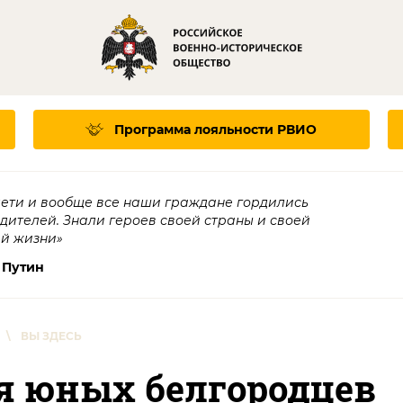
Программа лояльности
РВИО
дети и вообще все наши граждане гордились
едителей. Знали героев своей страны и своей
ей жизни»
 Путин
\
ВЫ ЗДЕСЬ
я юных белгородцев