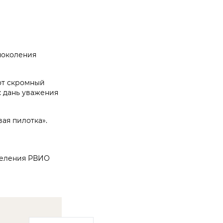
поколения
от скромный
к дань уважения
ая пилотка».
тделения РВИО