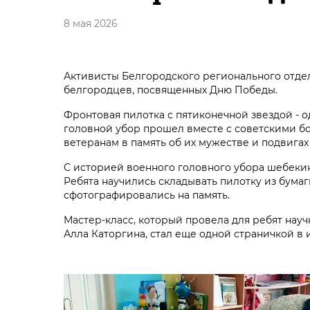
8 мая 2026
Активисты Белгородского регионального отде
белгородцев, посвященных Дню Победы.
Фронтовая пилотка с пятиконечной звездой - 
головной убор прошел вместе с советскими бой
ветеранам в память об их мужестве и подвига
С историей военного головного убора шебекин
Ребята научились складывать пилотку из бумаг
сфотографировались на память.
Мастер-класс, который провела для ребят нау
Алла Каторгина, стал еще одной страничкой в