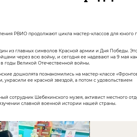
ления РВИО продолжают цикла мастер-классов для юного 
один из главных символов Красной армии и Дня Победы. Эт
цами через всю войну, и сегодня ее надевают на 9 мая ка
х в годы Великой Отечественной войны.
ские дошколята познакомились на мастер-классе «Фронтов
и, украсили ее красной звездой, а потом с удовольствием
чный сотрудник Шебекинского музея, активист местного о
 изучении славной военной истории нашей страны.