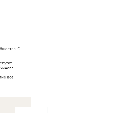
бщества. С
епутат
ахинова.
тие все