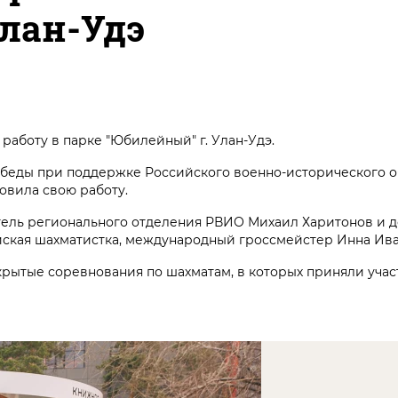
Улан-Удэ
работу в парке "Юбилейный" г. Улан-Удэ.
обеды при поддержке Российского военно-исторического о
овила свою работу.
ель регионального отделения РВИО Михаил Харитонов и д
йская шахматистка, международный гроссмейстер Инна Ив
крытые соревнования по шахматам, в которых приняли учас