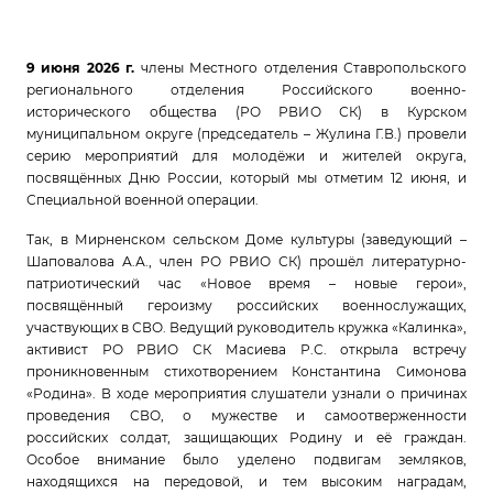
9 июня 2026 г.
члены Местного отделения Ставропольского
регионального отделения Российского военно-
исторического общества (РО РВИО СК) в Курском
муниципальном округе (председатель – Жулина Г.В.) провели
серию мероприятий для молодёжи и жителей округа,
посвящённых Дню России, который мы отметим 12 июня, и
Специальной военной операции.
Так, в Мирненском сельском Доме культуры (заведующий –
Шаповалова А.А., член РО РВИО СК) прошёл литературно-
патриотический час «Новое время – новые герои»,
посвящённый героизму российских военнослужащих,
участвующих в СВО. Ведущий руководитель кружка «Калинка»,
активист РО РВИО СК Масиева Р.С. открыла встречу
проникновенным стихотворением Константина Симонова
«Родина». В ходе мероприятия слушатели узнали о причинах
проведения СВО, о мужестве и самоотверженности
российских солдат, защищающих Родину и её граждан.
Особое внимание было уделено подвигам земляков,
находящихся на передовой, и тем высоким наградам,