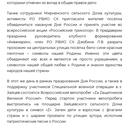
которыми отмечен их вклад в общее правое дело.
Также сотрудники Мирненского сельского Дома культуры,
активисты РО РВИО СК пригласили жителей посёлка
объединиться накануне Дня России и принять участие во
всероссийской акции «Российский триколор». В преддверии
праздника руководитель клубного формирования
«Аквамарин», член РО РВИО СК Дзюбина Л.В. раздала
прохожим на центральных улицах посёлка бело-сине-красные
ленточки – символы нашей Родины. Именно эти цвета
объединяют нас всех и являются не просто украшением, а
символом нашей общей любви к Родине и знаком единства
народов нашей страны.
В этот же день в рамках празднования Дня России, а также в
поддержку участников Специальной военной операции в х.
Зайцев состоялся Всероссийский велопробег «Za Zащитников
Великой России!». Перед стартом участники велопробега
выстроились на площадке Зайцевского сельского Дома
культуры в символ «Z». Затем дети и взрослые с флагами
страны и с шарами проехали по улицам хутора, исполнив
патриотические песни о России.