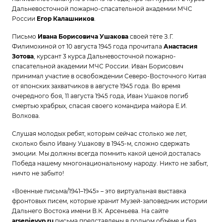
Дальневосточной пожарно-спасательной академии МЧС
России
Егор Калашников
.
Письмо
Ивана Борисовича Ушакова
своей тёте З.Г.
Филимохиной от 10 августа 1945 года прочитала
Анастасия
Зотова
, курсант 3 курса Дальневосточной пожарно-
спасательной академии МЧС России. Иван Борисович
принимал участие в освобождении Северо-Восточного Китая
от японских захватчиков в августе 1945 года. Во время
очередного боя, 11 августа 1945 года, Иван Ушаков погиб
смертью храбрых, спасая своего командира майора Е.И.
Волкова.
Слушая молодых ребят, которым сейчас столько же лет,
сколько было Ивану Ушакову в 1945-м, сложно сдержать
эмоции. Мы должны всегда помнить какой ценой досталась
Победа нашему многонациональному народу. Никто не забыт,
ничто не забыто!
«Военные письма/1941–1945» – это виртуальная выставка
фронтовых писем, которые хранит Музей-заповедник истории
Дальнего Востока имени В.К. Арсеньева. На сайте
arsenievvp.ru
письма представлены в полном объёме и без