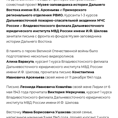
соместный проект
Музея-заповедника истории Дальнего
Востока имени В.К. Арсеньева
и
Приморского
регионального отделения РВИО.
Курсанты 1-3 курсов
Дальневосточной пожарно-спасательной академии МЧС
России
и
Владивостокского филиала Дальневосточного
юридического института МВД России имени И.Ф. Шилова
зачитали письма с фронта из фондов Музея-заповедника
истории Дальнего Востока.
В память о героях Великой Отечественной войны было
подготовлено несколько видеороликов.
Алина Варакута
, курсант 1 курса Владивостокского филиала
Дальневосточного юридического института МВД России
имени И.Ф. Шилова, прочитала письмо
Константина
Ивановича Арсеньева
своей жене от 11 декабря 1941 года.
Письмо
Леонида Ивановича Ковалёва
своей жене Лидии от 6
мая 1943 года прочитала
Виктория Меркучева
, курсант 1 курса
Владивостокского филиала Дальневосточного юридического
института МВД России имени И.Ф. Шилова.
Весточку
Ивана Борисовича Ушакова
своей семье,
написанное накануне 9 мая 1945 года, прочёл курсант 2 курса