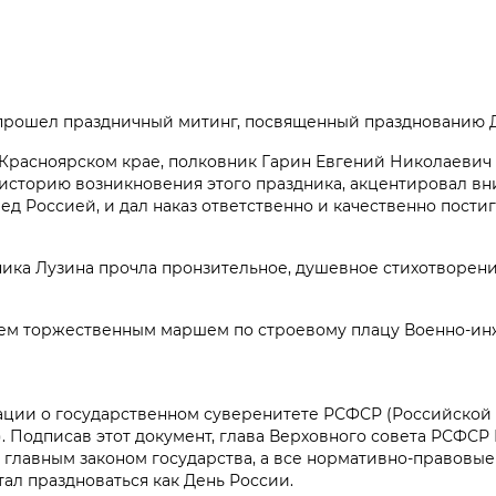
прошел праздничный митинг, посвященный празднованию Д
 Красноярском крае, полковник Гарин Евгений Николаевич
 историю возникновения этого праздника, акцентировал в
ед Россией, и дал наказ ответственно и качественно пости
ика Лузина прочла пронзительное, душевное стихотворен
ем торжественным маршем по строевому плацу Военно-и
рации о государственном суверенитете РСФСР (Российской
 Подписав этот документ, глава Верховного совета РСФСР
главным законом государства, а все нормативно-правовые
ал праздноваться как День России.