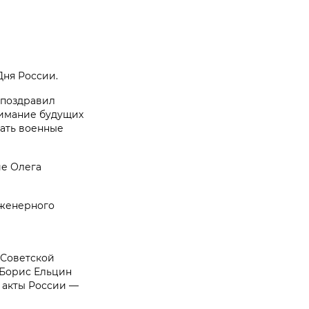
ня России.
 поздравил
нимание будущих
гать военные
ие Олега
нженерного
 Советской
 Борис Ельцин
 акты России —