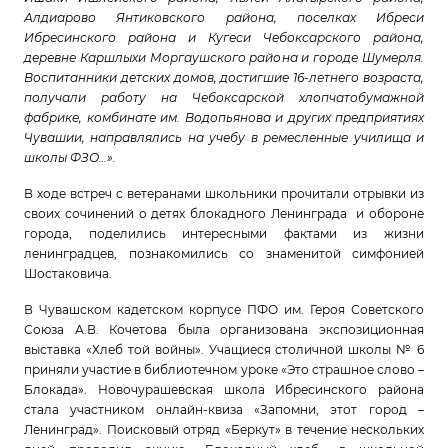
Алдиарово Янтиковского района, поселках Ибреси
Ибресинского района и Кугеси Чебоксарского района,
деревне Каршлыхи Моргаушского района и городе Шумерля.
Воспитанники детских домов, достигшие 16-летнего возраста,
получали работу на Чебоксарской хлопчатобумажной
фабрике, комбинате им. Водопьянова и других предприятиях
Чувашии, направлялись на учебу в ремесленные училища и
школы ФЗО…».
В ходе встреч с ветеранами школьники прочитали отрывки из
своих сочинений о детях блокадного Ленинграда и обороне
города, поделились интересными фактами из жизни
ленинградцев, познакомились со знаменитой симфонией
Шостаковича.
В Чувашском кадетском корпусе ПФО им. Героя Советского
Союза А.В. Кочетова была организована экспозиционная
выставка «Хлеб той войны». Учащиеся столичной школы № 6
приняли участие в библиотечном уроке «Это страшное слово –
Блокада». Новочурашевская школа Ибресинского района
стала участником онлайн-квиза «Запомни, этот город –
Ленинград». Поисковый отряд «Беркут» в течение нескольких