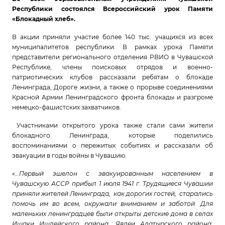
Республики состоялся Всероссийский урок Памяти
«Блокадный хлеб».
В акции приняли участие более 140 тыс. учащихся из всех
муниципалитетов республики. В рамках урока Памяти
представители регионального отделения РВИО в Чувашской
Республике, члены поисковых отрядов и военно-
патриотических клубов рассказали ребятам о блокаде
Ленинграда, Дороге жизни, а также о прорыве соединениями
Красной Армии Ленинградского фронта блокады и разгроме
немецко-фашистских захватчиков.
Участниками открытого урока также стали сами жители
блокадного Ленинграда, которые поделились
воспоминаниями о пережитых событиях и рассказали об
эвакуации в годы войны в Чувашию.
«…Первый эшелон с эвакуированным населением в
Чувашскую АССР прибыл 1 июля 1941 г. Трудящиеся Чувашии
приняли жителей Ленинграда, как дорогих гостей, старались
помочь им во всем, окружали вниманием и заботой. Для
маленьких ленинградцев были открыты детские дома в селах
Ишаки Ишлейского района, Явлеи Алатырского района,