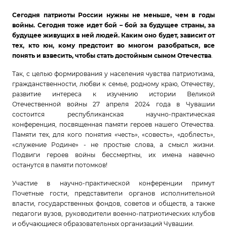
Сегодня патриоты России нужны не меньше, чем в годы
войны. Сегодня тоже идет бой – бой за будущее страны, за
будущее живущих в ней людей. Каким оно будет, зависит от
тех, кто юн, кому предстоит во многом разобраться, все
понять и взвесить, чтобы стать достойным сыном Отечества
.
Так, с целью формирования у населения чувства патриотизма,
гражданственности, любви к семье, родному краю, Отечеству,
развитие интереса к изучению истории Великой
Отечественной войны 27 апреля 2024 года в Чувашии
состоится республиканская научно-практическая
конференция, посвященная памяти героев нашего Отечества.
Памяти тех, для кого понятия «честь», «совесть», «доблесть»,
«служение Родине» - не простые слова, а смысл жизни.
Подвиги героев войны бессмертны, их имена навечно
останутся в памяти потомков!
Участие в научно-практической конференции примут
Почетные гости, представители органов исполнительной
власти, государственных фондов, советов и обществ, а также
педагоги вузов, руководители военно-патриотических клубов
и обучающиеся образовательных организаций Чувашии.