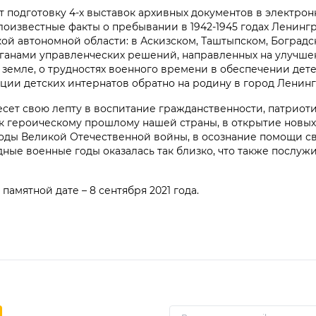
 подготовку 4-х выставок архивных документов в электрон
известные факты о пребывании в 1942-1945 годах Ленингр
ой автономной области: в Аскизском, Таштыпском, Боградс
ганами управленческих решений, направленных на улучше
 земле, о трудностях военного времени в обеспечении дет
ации детских интернатов обратно на родину в город Ленинг
сет свою лепту в воспитание гражданственности, патриоти
 героическому прошлому нашей страны, в открытие новых
 годы Великой Отечественной войны, в осознание помощи с
дные военные годы оказалась так близко, что также послуж
амятной дате – 8 сентября 2021 года.