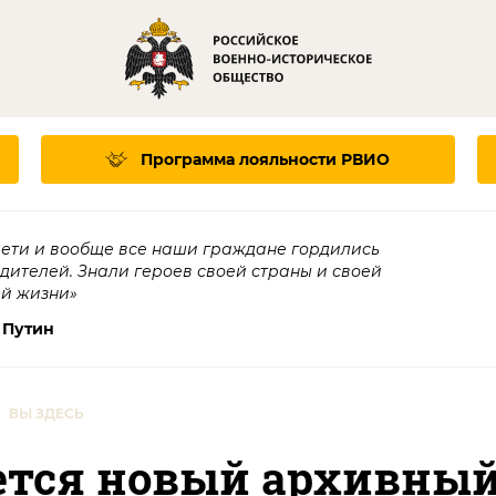
Программа лояльности
РВИО
дети и вообще все наши граждане гордились
едителей. Знали героев своей страны и своей
ей жизни»
 Путин
ВЫ ЗДЕСЬ
оется новый архивны