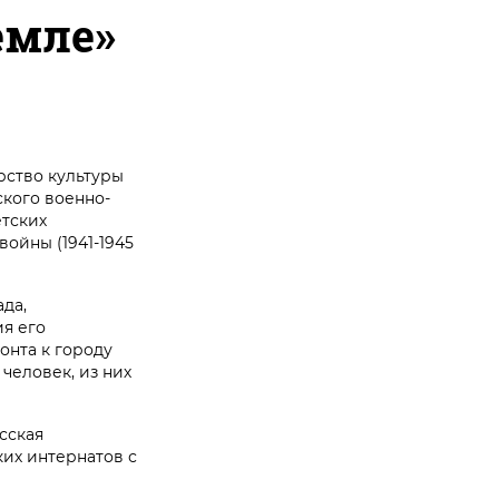
емле»
рство культуры
кого военно-
тских
ойны (1941-1945
да,
ия его
онта к городу
человек, из них
сская
ких интернатов с