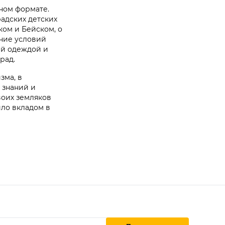
ном формате.
адских детских
ком и Бейском, о
ние условий
ей одеждой и
рад.
зма, в
 знаний и
воих земляков
ило вкладом в