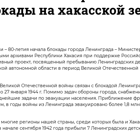
окады на хакасской з
и – 80-летия начала блокады города Ленинграда – Министе
ыми архивами Республики Хакасия при поддержке Российс
ивный проект, посвященный пребыванию Ленинградских де
кой автономной области в период Великой Отечественной в
 Великой Отечественной войны связан с блокадой Ленингра
 по 27 января 1944 г. Помимо задач обороны города, снабжен
уднейшие задачи по эвакуации населения. Приближение фр
м, в годы войны из Ленинграда эвакуировано более 1,8 млн 
многие регионы нашей страны, среди которых была и Хака
 в начале сентября 1942 года прибыли 7 Ленинградских детс