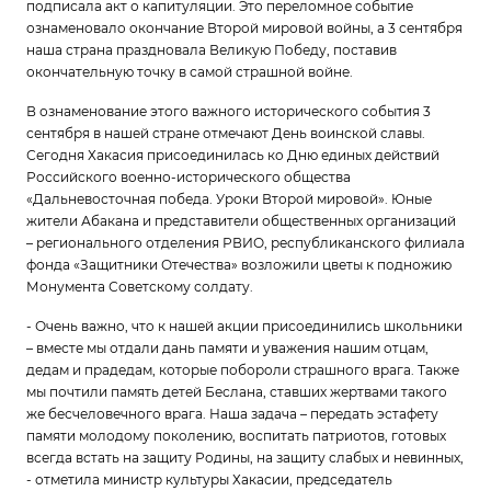
подписала акт о капитуляции. Это переломное событие
ознаменовало окончание Второй мировой войны, а 3 сентября
наша страна праздновала Великую Победу, поставив
окончательную точку в самой страшной войне.
В ознаменование этого важного исторического события 3
сентября в нашей стране отмечают День воинской славы.
Сегодня Хакасия присоединилась ко Дню единых действий
Российского военно-исторического общества
«Дальневосточная победа. Уроки Второй мировой». Юные
жители Абакана и представители общественных организаций
– регионального отделения РВИО, республиканского филиала
фонда «Защитники Отечества» возложили цветы к подножию
Монумента Советскому солдату.
- Очень важно, что к нашей акции присоединились школьники
– вместе мы отдали дань памяти и уважения нашим отцам,
дедам и прадедам, которые побороли страшного врага. Также
мы почтили память детей Беслана, ставших жертвами такого
же бесчеловечного врага. Наша задача – передать эстафету
памяти молодому поколению, воспитать патриотов, готовых
всегда встать на защиту Родины, на защиту слабых и невинных,
- отметила министр культуры Хакасии, председатель