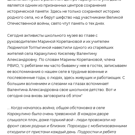
является одним из признанных центров сохранения
исторической памяти. Здесь не только сохраняют историю
родного села, но и берут шефство над участниками Великой
Отечественной войны, свято чтут память о тех днях.
Сегодня активисты школьного музея во главе с
руководителем Мариной Корепановой и их учителем
Людмилой Топтыгиной навестили одного из старейших
жителей села Каракулино Киселеву Валентину
Александровну. По словам Марины Корепановой, члена
РВИО, "с ребятами мы часто бываем у нее в гостях, записываем
ее воспоминания о нашем селе в трудные военные и
послевоенные годы, о людях, здесь живущих и работающих. С
большим волнением и слезами на глазах вспоминает
Валентина Александровна свое школьное детство. Вот и
сегодня она вновь заговорила об этом"
... Когда началась война, общая обстановка в селе
Каракулино была очень тревожной. В каждом дворе
слышался плач, даже горький вой - люди провожали на
фронт своих родных и близких. Пароходы с мобилизованными
отходили от пристани каждый день. Подростки и ребята