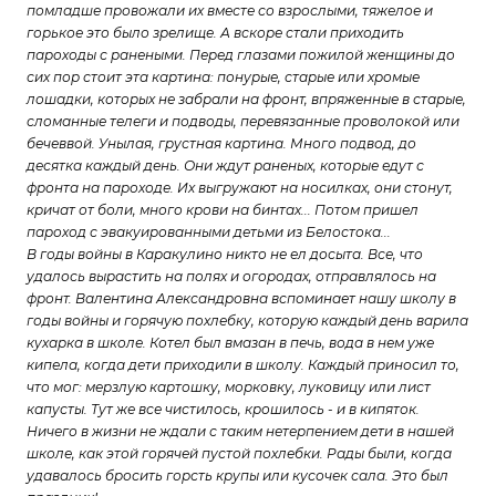
помладше провожали их вместе со взрослыми, тяжелое и
горькое это было зрелище. А вскоре стали приходить
пароходы с ранеными. Перед глазами пожилой женщины до
сих пор стоит эта картина: понурые, старые или хромые
лошадки, которых не забрали на фронт, впряженные в старые,
сломанные телеги и подводы, перевязанные проволокой или
бечеввой. Унылая, грустная картина. Много подвод, до
десятка каждый день. Они ждут раненых, которые едут с
фронта на пароходе. Их выгружают на носилках, они стонут,
кричат от боли, много крови на бинтах... Потом пришел
пароход с эвакуированными детьми из Белостока...
В годы войны в Каракулино никто не ел досыта. Все, что
удалось вырастить на полях и огородах, отправлялось на
фронт. Валентина Александровна вспоминает нашу школу в
годы войны и горячую похлебку, которую каждый день варила
кухарка в школе. Котел был вмазан в печь, вода в нем уже
кипела, когда дети приходили в школу. Каждый приносил то,
что мог: мерзлую картошку, морковку, луковицу или лист
капусты. Тут же все чистилось, крошилось - и в кипяток.
Ничего в жизни не ждали с таким нетерпением дети в нашей
школе, как этой горячей пустой похлебки. Рады были, когда
удавалось бросить горсть крупы или кусочек сала. Это был