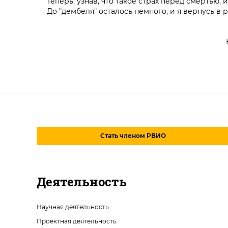
Теперь, узнав, что такое страх перед смертью, 
До "дембеля" осталось немного, и я вернусь в р
Стать членом РВИО
Деятельность
Научная деятельность
Проектная деятельность