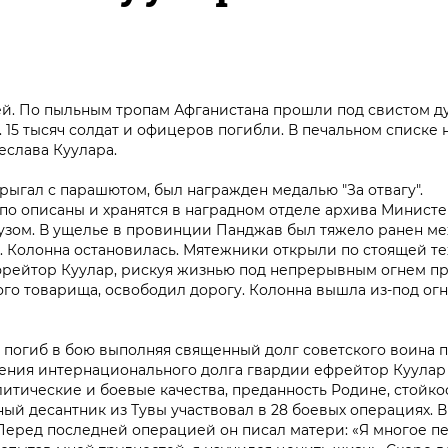
ртей. По пыльным тропам Афганистана прошли под свистом 
 15 тысяч солдат и офицеров погибли. В печальном списке
еслава Куулара.
рыгал с парашютом, был награжден медалью "За отвагу".
скупо описаны и хранятся в наградном отделе архива Минис
рузом. В ущелье в провинции Панджав был тяжело ранен ме
 Колонна остановилась. Мятежники открыли по стоящей т
ефрейтор Куулар, рискуя жизнью под непрерывным огнем п
ого товарища, освободил дорогу. Колонна вышла из-под ог
р погиб в бою выполняя священный долг советского воина 
ения интернационального долга гвардии ефрейтор Куулар
тические и боевые качества, преданность Родине, стойкост
ый десантник из Тувы участвовал в 28 боевых операциях. 
 Перед последней операцией он писал матери: «Я многое п