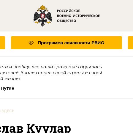
Программа лояльности
РВИО
дети и вообще все наши граждане гордились
едителей. Знали героев своей страны и своей
ей жизни»
 Путин
 ЗДЕСЬ
слав Куулар