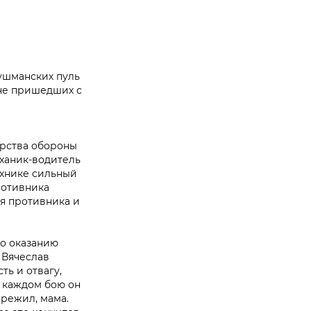
душманских пуль
 не пришедших с
терства обороны
ханик-водитель
ехнике сильный
ротивника
ня противника и
по оказанию
 Вячеслав
ь и отвагу,
В каждом бою он
ережил, мама.