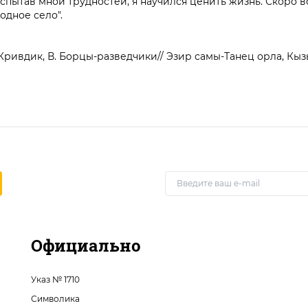
испытав мной трудностей, я научился ценить жизнь. Скоро в
одное село".
Кривдик, В. Борцы-разведчики// Эзир самы-Танец орла, Кызыл,
Официально
Указ № 1710
Символика