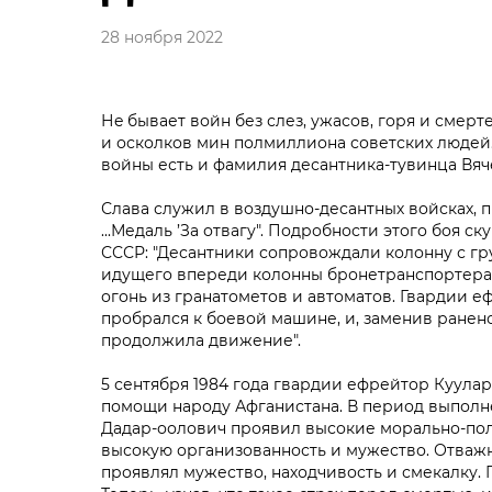
28 ноября 2022
Нe бывает войн без слез, ужасов, горя и сме
и осколков мин полмиллиона советских людей.
войны есть и фамилия десантника-тувинца Вяч
Слава служил в воздушно-десантных войсках, п
...Медаль ’За отвагу". Подробности этого боя 
СССР: "Десантники сопровождали колонну с г
идущего впереди колонны бронетранспортера.
огонь из гранатометов и автоматов. Гвардии 
пробрался к боевой машине, и, заменив ранен
продолжила движение".
5 сентября 1984 года гвардии ефрейтор Куула
помощи народу Афганистана. В период выполн
Дадар-оолович проявил высокие морально-поли
высокую организованность и мужество. Отважн
проявлял мужество, находчивость и смекалку.