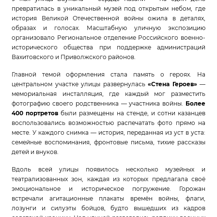
превратилась в уникальный музей под открытым небом, где
история Великой Отечественной войны ожила в деталях,
образах и голосах. Масштабную уличную экспозицию
организовало Региональное отделение Российского военно-
исторического общества при поддержке администраций
Вахитовского и Приволжского районов.
Главной темой оформления стала память о героях. На
центральном участке улицы развернулась
«Стена Героев»
—
мемориальная инсталляция, где каждый мог разместить
фотографию своего родственника — участника войны.
Более
400 портретов
были размещены на стенде, и сотни казанцев
воспользовались возможностью распечатать фото прямо на
месте. У каждого снимка — история, переданная из уст в уста:
семейные воспоминания, фронтовые письма, тихие рассказы
детей и внуков.
Вдоль всей улицы появилось несколько музейных и
театрализованных зон, каждая из которых предлагала своё
эмоциональное и историческое погружение. Горожан
встречали агитационные плакаты времён войны, флаги,
лозунги и силуэты бойцов, будто вышедших из кадров