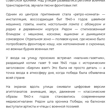
советской хроники. Над улицей развевались реплики военных
транспарантов, звучали песни фронтовых лет.
Одним из центров притяжения стала «ретро-комната» —
инсталляция, воссоздающая быт 1940-х годов:
швейная
машинка, газеты, книги, настольная лампа с абажуром и
радио в деревянном корпусе. Рядом — стилизованный
блиндаж с мешками, касками, ящиками и дымящимся
самоваром. Отдельная зона — полевая кухня, где можно было
попробовать фронтовую кашу, как напоминание о скромных,
но важных буднях военных лет.
У входа на улицу прохожих встречал «мальчик-газетчик»,
раздающий копии газет 9 мая 1945 года с историческим
заголовком: «Берлин взят!» Это была не просто деталь — а
точка входа в атмосферу дня, когда победа была объявлена
всей стране.
На экранах вдоль улицы оживали цифровые версии
агитплакатов: анимация, звук, движение — классические
образы 1940-х годов становились современными
медиасигналами. Рядом шла хроника Победы, на балконах
выступали артисты и чтецы с военной поэзией.