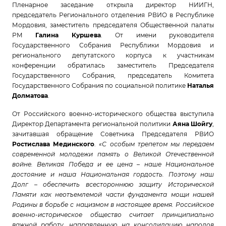
Пленарное заседание открыла директор НИИГН,
председатель Регионального отделения РВИО в Республике
Мордовия, заместитель председателя Общественной палаты
РМ
Галина Куршева
. От имени руководителя
Государственного Собрания Республики Мордовия и
регионального депутатского корпуса к участникам
конференции обратилась заместитель Председателя
Государственного Собрания, председатель Комитета
Государственного Собрания по социальной политике
Наталья
Долматова
.
От Российского военно-исторического общества выступила
Директор Департамента региональной политики
Аяна Шойгу
,
зачитавшая обращение Советника Председателя РВИО
Ростислава Мединского
.
«С особым трепетом мы передаем
современной молодежи память о Великой Отечественной
войне. Великая Победа и ее цена – наше Национальное
достояние и наша Национальная гордость. Поэтому наш
Долг – обеспечить всестороннюю защиту Исторической
Памяти как неотъемлемой части фундамента мощи нашей
Родины в борьбе с нацизмом в настоящее время. Российское
военно-историческое общество считает принципиально
важной работу, направленную на консолидацию народов