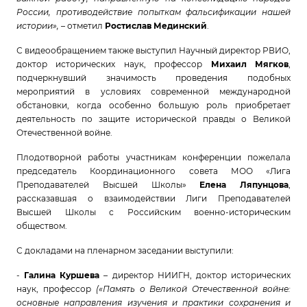
России, противодействие попыткам фальсификации нашей
истории»,
– отметил
Ростислав Мединский
.
С видеообращением также выступил Научный директор РВИО,
доктор исторических наук, профессор
Михаил Мягков
,
подчеркнувший значимость проведения подобных
мероприятий в условиях современной международной
обстановки, когда особенно большую роль приобретает
деятельность по защите исторической правды о Великой
Отечественной войне.
Плодотворной работы участникам конференции пожелала
председатель Координационного совета МОО «Лига
Преподавателей Высшей Школы»
Елена Ляпунцова
,
рассказавшая о взаимодействии Лиги Преподавателей
Высшей Школы с Российским военно-историческим
обществом.
С докладами на пленарном заседании выступили:
-
Галина Куршева
– директор НИИГН, доктор исторических
наук, профессор
(«Память о Великой Отечественной войне:
основные направления изучения и практики сохранения и