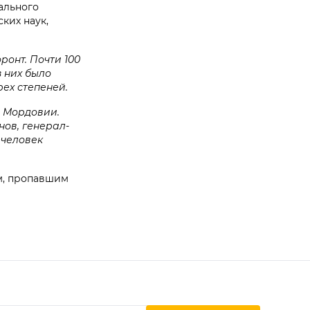
ального
ких наук,
онт. Почти 100
з них было
ех степеней.
 Мордовии.
нов, генерал-
 человек
, пропавшим