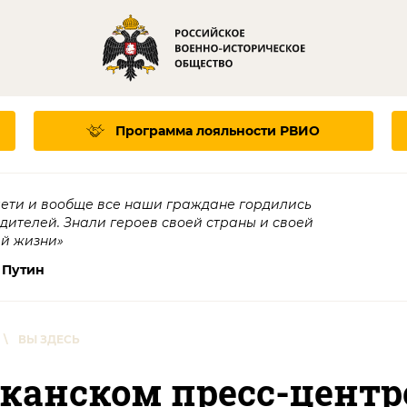
Программа лояльности
РВИО
дети и вообще все наши граждане гордились
едителей. Знали героев своей страны и своей
ей жизни»
 Путин
\
ВЫ ЗДЕСЬ
иканском пресс-центр