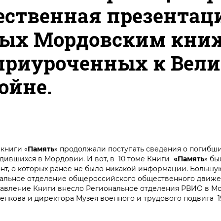
ественная презентац
ных Мордовским кн
приуроченных к Вел
ойне.
книги «
Память
» продолжали поступать сведения о погибш
одившихся в Мордовии. И вот, в 10 томе Книги
«Память
» бы
нт, о которых ранее не было никакой информации. Большу
ональное отделение общероссийского общественного движ
тавление Книги внесло Региональное отделения РВИО в М
енкова и директора Музея военного и трудового подвига 19