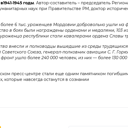
в1941-1945 годы
.
Автор-составитель – председатель Регион
манитарных наук при Правительстве РМ, доктор историчес
ее 6 тыс. уроженцев Мордовии добровольно ушли на фр
ство в боях были награждены орденами и медалями, 103 и
2 уроженца республики стали кавалерами ордена Славы тр
а внесли и полководцы вышедшие из среды трудящихся
 Советского Союза, генерал-полковник авиации С. Г. Горю
фронт ушло более 240 000 че­ловек, из них — более 130 000
 пресс-центре стали еще одним памятником погибшим
х, которые навсегда останутся в сознании