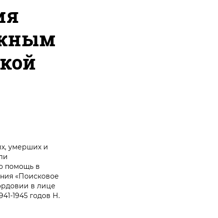
ия
ижным
икой
их, умерших и
ли
ю помощь в
ения «Поисковое
ордовии в лице
41-1945 годов Н.