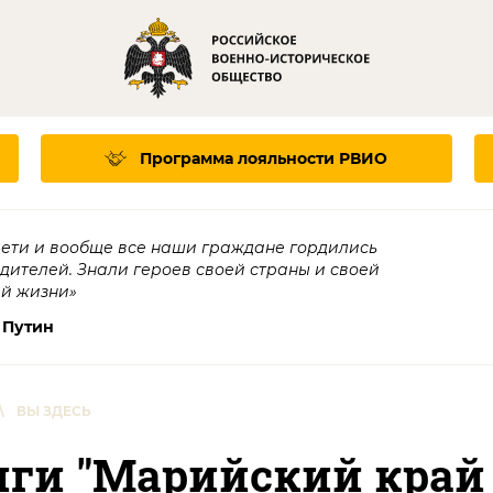
Программа лояльности
РВИО
дети и вообще все наши граждане гордились
едителей. Знали героев своей страны и своей
ей жизни»
 Путин
\
ВЫ ЗДЕСЬ
иги "Марийский край