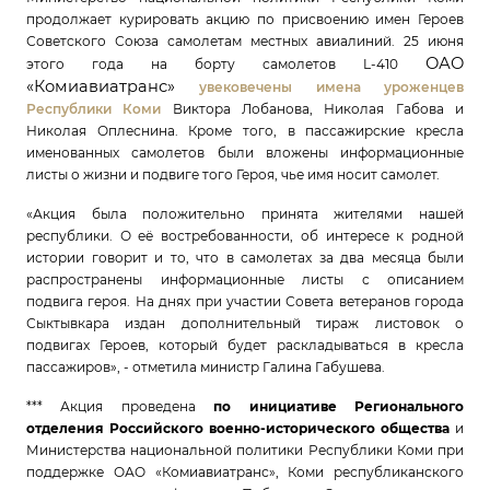
продолжает курировать акцию по присвоению имен Героев
Советского Союза самолетам местных авиалиний. 25 июня
ОАО
этого года на борту самолетов L-410
«Комиавиатранс»
увековечены имена уроженцев
Республики Коми
Виктора Лобанова, Николая Габова и
Николая Оплеснина. Кроме того, в пассажирские кресла
именованных самолетов были вложены информационные
листы о жизни и подвиге того Героя, чье имя носит самолет.
«Акция была положительно принята жителями нашей
республики. О её востребованности, об интересе к родной
истории говорит и то, что в самолетах за два месяца были
распространены информационные листы с описанием
подвига героя. На днях при участии Совета ветеранов города
Сыктывкара издан дополнительный тираж листовок о
подвигах Героев, который будет раскладываться в кресла
пассажиров», - отметила министр Галина Габушева.
*** Акция проведена
по инициативе Регионального
отделения Российского военно-исторического общества
и
Министерства национальной политики Республики Коми при
поддержке ОАО «Комиавиатранс», Коми республиканского