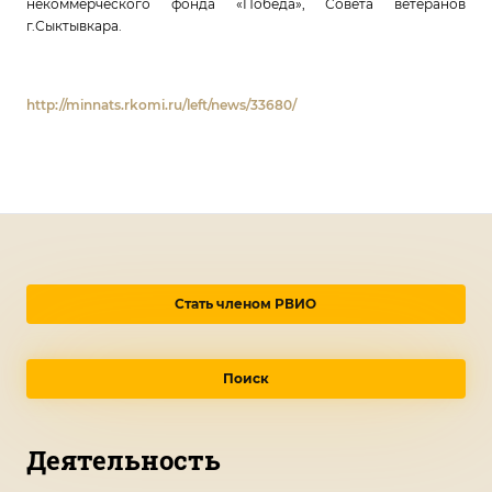
некоммерческого фонда «Победа», Совета ветеранов
г.Сыктывкара.
http://minnats.rkomi.ru/left/news/33680/
Стать членом РВИО
Поиск
Деятельность