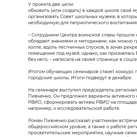
У проекта две цели:
обновить (или создать) в каждой школе свой м
организовать Совет школьных музеев, в которы
необходимую для патриотического воспитани
– Сотрудники Центра воинской славы прошли
обладают знаниями и методиками, как можно г
холле, вдоль лестничных спусков, в зонах рек
помещение под музей, однако, как призналась 
без него, – написала на своей странице в соц
Итогом обучающих семинаров станет конкурс п
городские школы. Итоги подведут в декабре.
На семинаре выступил председатель регионал
Пивненко. Он предложил варианты активного 
РВИО, сформировать активы РВИО на площадка
например, к исследовательской работе.
Роман Пивненко рассказал участникам встречи
общероссийском уровне, а также о работе ре
просветительские мероприятия, научные семи