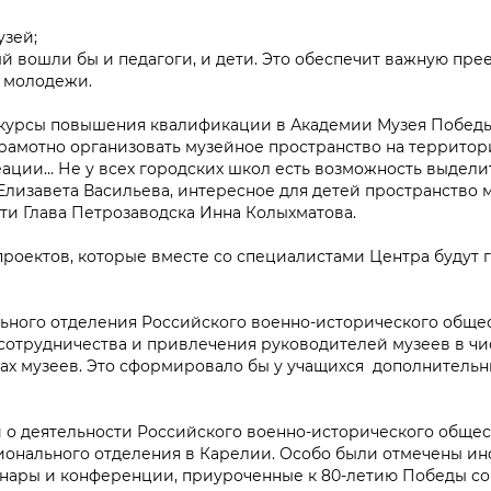
узей;
й вошли бы и педагоги, и дети. Это обеспечит важную пре
я молодежи.
 курсы повышения квалификации в Академии Музея Победы
рамотно организовать музейное пространство на территор
реации… Не у всех городских школ есть возможность выдели
Елизавета Васильева, интересное для детей пространство 
сети Глава Петрозаводска Инна Колыхматова.
роектов, которые вместе со специалистами Центра будут г
ьного отделения Российского военно-исторического обще
сотрудничества и привлечения руководителей музеев в чи
х музеев. Это сформировало бы у учащихся дополнительн
 о деятельности Российского военно-исторического общес
гионального отделения в Карелии. Особо были отмечены и
нары и конференции, приуроченные к 80-летию Победы со