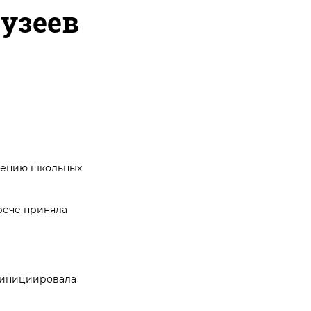
узеев
влению школьных
рече приняла
й инициировала