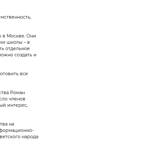
емственность,
 в Москве. Они
ии школы – в
ть отдельное
можно создать и
отовить все
ства Роман
сло членов
ый интерес,
тва на
нформационно-
ветского народа