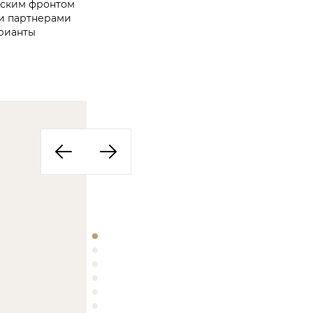
ьским фронтом
ми партнерами
арианты