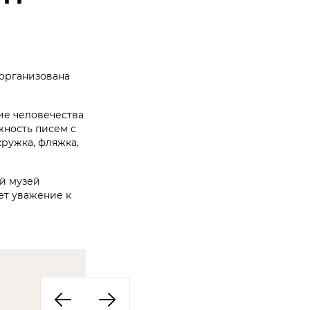
 организована
ие человечества
жность писем с
кружка, фляжка,
й музей
ет уважение к